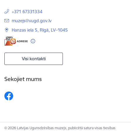
+371 67331334
E-pasts:
muzejs@vugd.gov.lv
Hanzas iela 5, Rīgā, LV–1045
Visi kontakti
Sekojiet mums
© 2026 Latvijas Ugunsdzēsības muzejs, publicētā satura visas tiesības