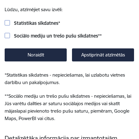
Lūdzu, atzīmējiet savu izvēli:
Statistikas sīkdatnes
*
Sociālo mediju un trešo pušu sīkdatnes
**
Noraidīt
Apstiprināt atzīmētās
*
Statistikas sīkdatnes - nepieciešamas, lai uzlabotu vietnes
darbību un pakalpojumus.
**
Sociālo mediju un trešo pušu sīkdatnes - nepieciešamas, lai
Jūs varētu dalīties ar saturu sociālajos medijos vai skatīt
mājaslapai pievienoto trešo pušu saturu, piemēram, Google
Maps, PowerBI vai citus.
Detalizētāka informācija par izmantotajām