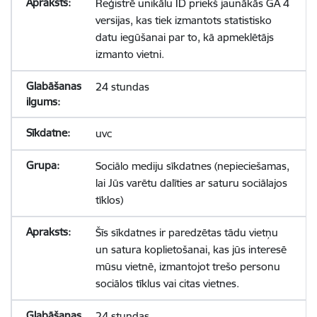
Reģistrē unikālu ID priekš jaunākās GA 4
versijas, kas tiek izmantots statistisko
datu iegūšanai par to, kā apmeklētājs
izmanto vietni.
24 stundas
uvc
Sociālo mediju sīkdatnes (nepieciešamas,
lai Jūs varētu dalīties ar saturu sociālajos
tīklos)
Šīs sīkdatnes ir paredzētas tādu vietņu
un satura koplietošanai, kas jūs interesē
mūsu vietnē, izmantojot trešo personu
sociālos tīklus vai citas vietnes.
24 stundas