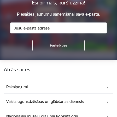
Esi pirmais, kurš uzzina!
Piesakies jaunumu saņemšanai savā e-pastā.
Kājene
Ātrās saites
Pakalpojumi
Valsts ugunsdzēsības un glābšanas dienests
Nacionālais muzeju krājuma kopkatalogs