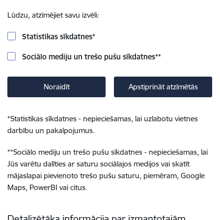
Lūdzu, atzīmējiet savu izvēli:
Statistikas sīkdatnes
*
Sociālo mediju un trešo pušu sīkdatnes
**
Noraidīt
Apstiprināt atzīmētās
*
Statistikas sīkdatnes - nepieciešamas, lai uzlabotu vietnes
darbību un pakalpojumus.
**
Sociālo mediju un trešo pušu sīkdatnes - nepieciešamas, lai
Jūs varētu dalīties ar saturu sociālajos medijos vai skatīt
mājaslapai pievienoto trešo pušu saturu, piemēram, Google
Maps, PowerBI vai citus.
Detalizētāka informācija par izmantotajām