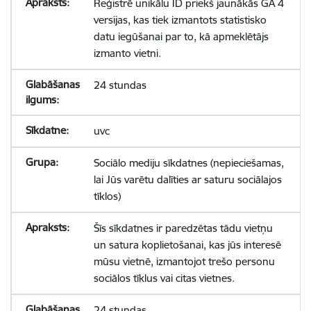
Reģistrē unikālu ID priekš jaunākās GA 4
versijas, kas tiek izmantots statistisko
datu iegūšanai par to, kā apmeklētājs
izmanto vietni.
24 stundas
uvc
Sociālo mediju sīkdatnes (nepieciešamas,
lai Jūs varētu dalīties ar saturu sociālajos
tīklos)
Šīs sīkdatnes ir paredzētas tādu vietņu
un satura koplietošanai, kas jūs interesē
mūsu vietnē, izmantojot trešo personu
sociālos tīklus vai citas vietnes.
24 stundas