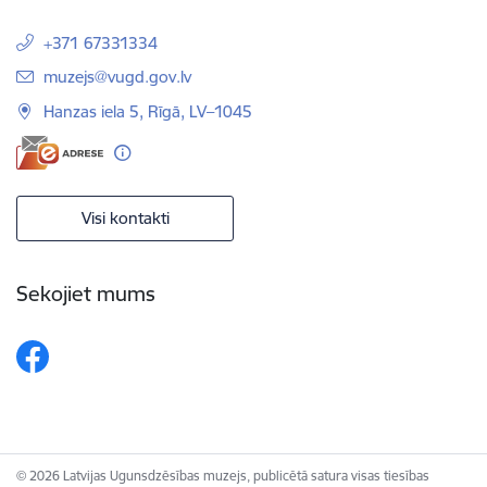
+371 67331334
E-pasts:
muzejs@vugd.gov.lv
Hanzas iela 5, Rīgā, LV–1045
Visi kontakti
Sekojiet mums
© 2026 Latvijas Ugunsdzēsības muzejs, publicētā satura visas tiesības