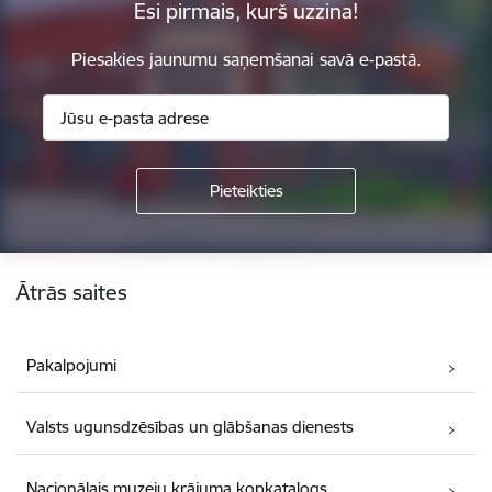
Esi pirmais, kurš uzzina!
Piesakies jaunumu saņemšanai savā e-pastā.
Kājene
Ātrās saites
Pakalpojumi
Valsts ugunsdzēsības un glābšanas dienests
Nacionālais muzeju krājuma kopkatalogs