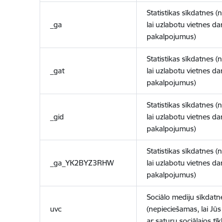
Statistikas sīkdatnes (
_ga
lai uzlabotu vietnes d
pakalpojumus)
Statistikas sīkdatnes (
_gat
lai uzlabotu vietnes d
pakalpojumus)
Statistikas sīkdatnes (
_gid
lai uzlabotu vietnes d
pakalpojumus)
Statistikas sīkdatnes (
_ga_YK2BYZ3RHW
lai uzlabotu vietnes d
pakalpojumus)
Sociālo mediju sīkdatn
uvc
(nepieciešamas, lai Jūs 
ar saturu sociālajos tīk