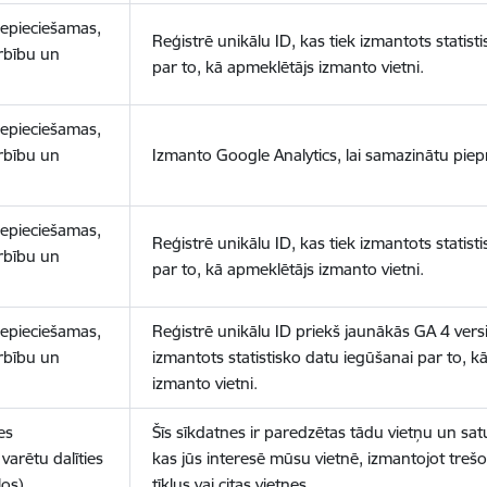
nepieciešamas,
Reģistrē unikālu ID, kas tiek izmantots statist
arbību un
par to, kā apmeklētājs izmanto vietni.
nepieciešamas,
arbību un
Izmanto Google Analytics, lai samazinātu piep
nepieciešamas,
Reģistrē unikālu ID, kas tiek izmantots statist
arbību un
par to, kā apmeklētājs izmanto vietni.
nepieciešamas,
Reģistrē unikālu ID priekš jaunākās GA 4 versij
arbību un
izmantots statistisko datu iegūšanai par to, k
izmanto vietni.
es
Šīs sīkdatnes ir paredzētas tādu vietņu un sat
varētu dalīties
kas jūs interesē mūsu vietnē, izmantojot treš
los)
tīklus vai citas vietnes.