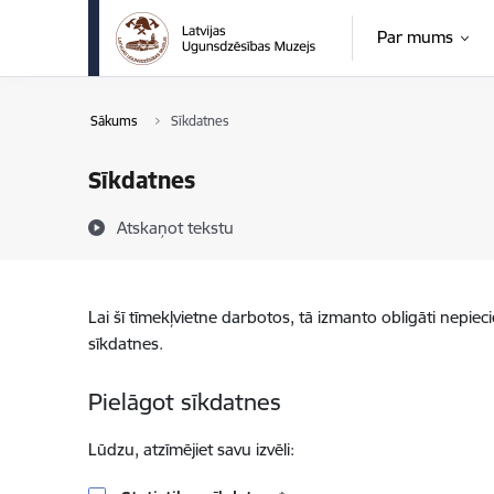
Pāriet uz lapas saturu
Par mums
Sākums
Sīkdatnes
Sīkdatnes
Atskaņot tekstu
Lai šī tīmekļvietne darbotos, tā izmanto obligāti nepiec
sīkdatnes.
Pielāgot sīkdatnes
Lūdzu, atzīmējiet savu izvēli: