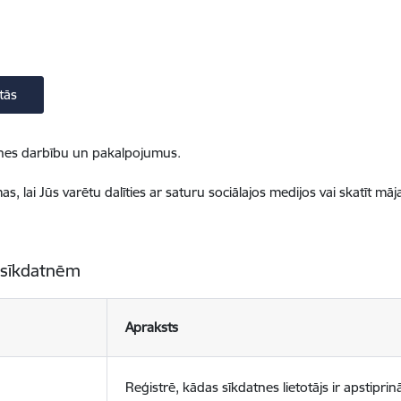
tās
ietnes darbību un pakalpojumus.
, lai Jūs varētu dalīties ar saturu sociālajos medijos vai skatīt mā
 sīkdatnēm
Apraksts
Reģistrē, kādas sīkdatnes lietotājs ir apstiprinā