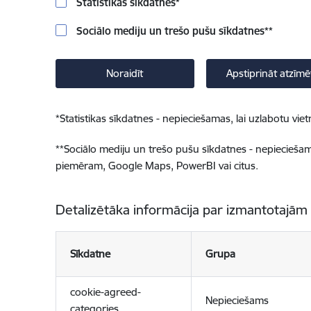
Statistikas sīkdatnes
*
Sociālo mediju un trešo pušu sīkdatnes
**
Noraidīt
Apstiprināt atzīmē
*
Statistikas sīkdatnes - nepieciešamas, lai uzlabotu v
**
Sociālo mediju un trešo pušu sīkdatnes - nepieciešamas
piemēram, Google Maps, PowerBI vai citus.
Detalizētāka informācija par izmantotajām
Sīkdatne
Grupa
cookie-agreed-
Nepieciešams
categories