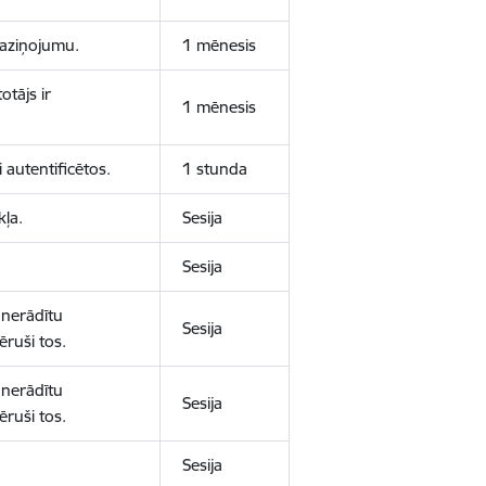
 paziņojumu.
1 mēnesis
otājs ir
1 mēnesis
 autentificētos.
1 stunda
kļa.
Sesija
Sesija
 nerādītu
Sesija
ēruši tos.
 nerādītu
Sesija
ēruši tos.
Sesija