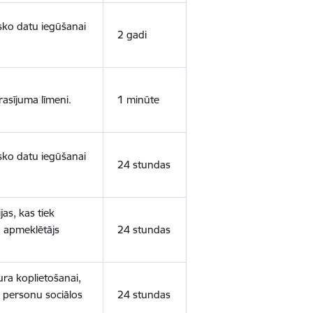
isko datu iegūšanai
2 gadi
rasījuma līmeni.
1 minūte
isko datu iegūšanai
24 stundas
as, kas tiek
ā apmeklētājs
24 stundas
ura koplietošanai,
o personu sociālos
24 stundas