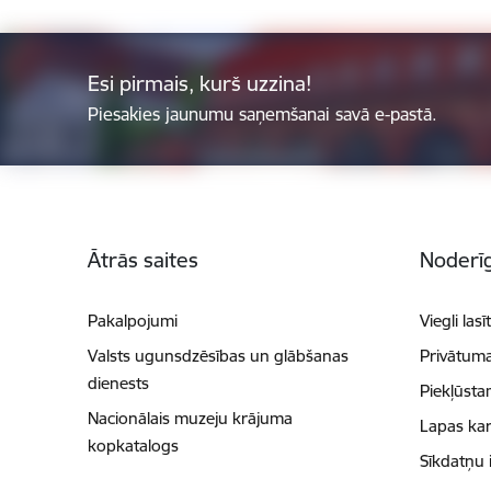
Esi pirmais, kurš uzzina!
Piesakies jaunumu saņemšanai savā e-pastā.
Kājene
Ātrās saites
Noderīg
Pakalpojumi
Viegli lasī
Valsts ugunsdzēsības un glābšanas
Privātuma
dienests
Piekļūsta
Nacionālais muzeju krājuma
Lapas kar
kopkatalogs
Sīkdatņu 