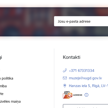
i
Kontakti
t
+371 67331334
E-pasts:
muzejs@vugd.gov.lv
 politika
Hanzas iela 5, Rīgā, LV
mība
te
izvēles maiņa