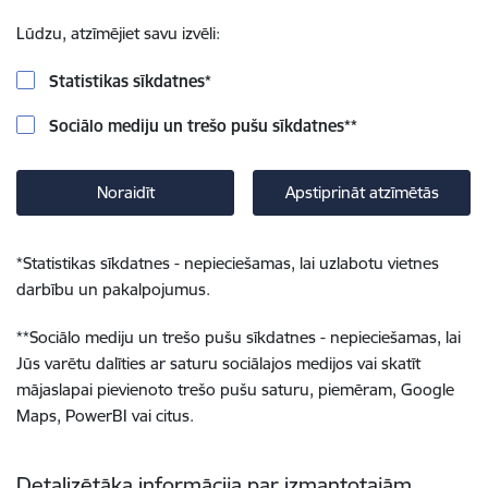
Lūdzu, atzīmējiet savu izvēli:
Statistikas sīkdatnes
*
Sociālo mediju un trešo pušu sīkdatnes
**
Noraidīt
Apstiprināt atzīmētās
*
Statistikas sīkdatnes - nepieciešamas, lai uzlabotu vietnes
darbību un pakalpojumus.
**
Sociālo mediju un trešo pušu sīkdatnes - nepieciešamas, lai
Jūs varētu dalīties ar saturu sociālajos medijos vai skatīt
mājaslapai pievienoto trešo pušu saturu, piemēram, Google
Maps, PowerBI vai citus.
Detalizētāka informācija par izmantotajām