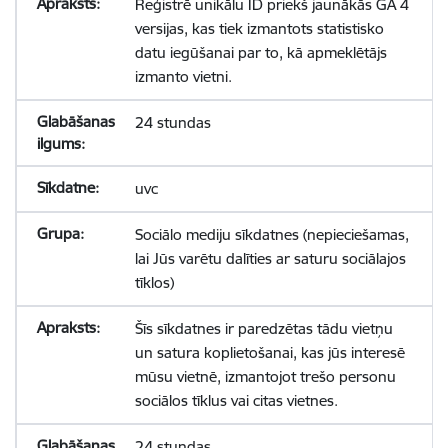
Reģistrē unikālu ID priekš jaunākās GA 4
versijas, kas tiek izmantots statistisko
datu iegūšanai par to, kā apmeklētājs
izmanto vietni.
24 stundas
uvc
Sociālo mediju sīkdatnes (nepieciešamas,
lai Jūs varētu dalīties ar saturu sociālajos
tīklos)
Šīs sīkdatnes ir paredzētas tādu vietņu
un satura koplietošanai, kas jūs interesē
mūsu vietnē, izmantojot trešo personu
sociālos tīklus vai citas vietnes.
24 stundas