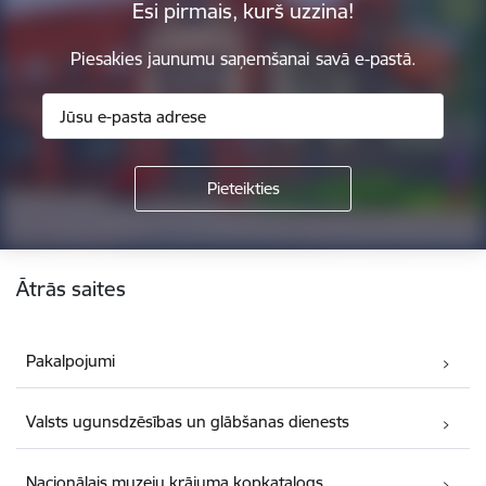
Esi pirmais, kurš uzzina!
Piesakies jaunumu saņemšanai savā e-pastā.
Kājene
Ātrās saites
Pakalpojumi
Valsts ugunsdzēsības un glābšanas dienests
Nacionālais muzeju krājuma kopkatalogs