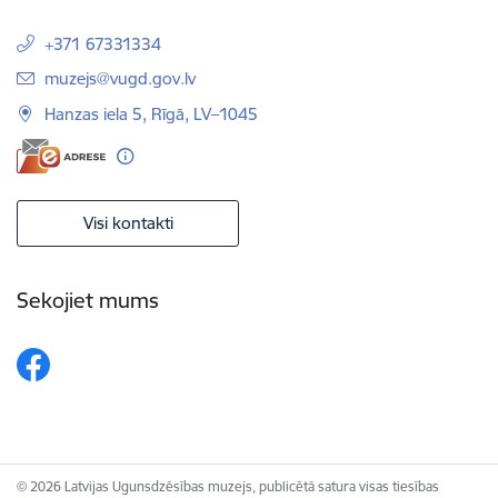
+371 67331334
E-pasts:
muzejs@vugd.gov.lv
Hanzas iela 5, Rīgā, LV–1045
Visi kontakti
Sekojiet mums
© 2026 Latvijas Ugunsdzēsības muzejs, publicētā satura visas tiesības