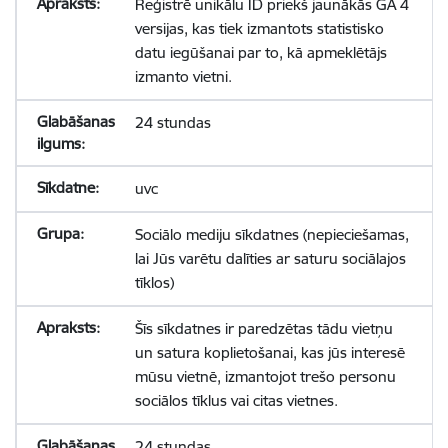
Reģistrē unikālu ID priekš jaunākās GA 4
versijas, kas tiek izmantots statistisko
datu iegūšanai par to, kā apmeklētājs
izmanto vietni.
24 stundas
uvc
Sociālo mediju sīkdatnes (nepieciešamas,
lai Jūs varētu dalīties ar saturu sociālajos
tīklos)
Šīs sīkdatnes ir paredzētas tādu vietņu
un satura koplietošanai, kas jūs interesē
mūsu vietnē, izmantojot trešo personu
sociālos tīklus vai citas vietnes.
24 stundas