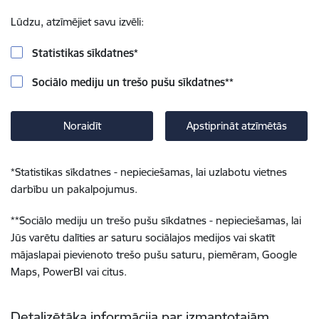
Lūdzu, atzīmējiet savu izvēli:
Statistikas sīkdatnes
*
Sociālo mediju un trešo pušu sīkdatnes
**
Noraidīt
Apstiprināt atzīmētās
*
Statistikas sīkdatnes - nepieciešamas, lai uzlabotu vietnes
darbību un pakalpojumus.
**
Sociālo mediju un trešo pušu sīkdatnes - nepieciešamas, lai
Jūs varētu dalīties ar saturu sociālajos medijos vai skatīt
mājaslapai pievienoto trešo pušu saturu, piemēram, Google
Maps, PowerBI vai citus.
Detalizētāka informācija par izmantotajām