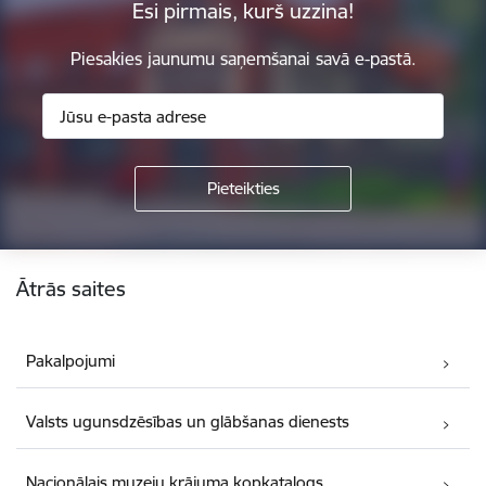
Esi pirmais, kurš uzzina!
Piesakies jaunumu saņemšanai savā e-pastā.
Kājene
Ātrās saites
Pakalpojumi
Valsts ugunsdzēsības un glābšanas dienests
Nacionālais muzeju krājuma kopkatalogs