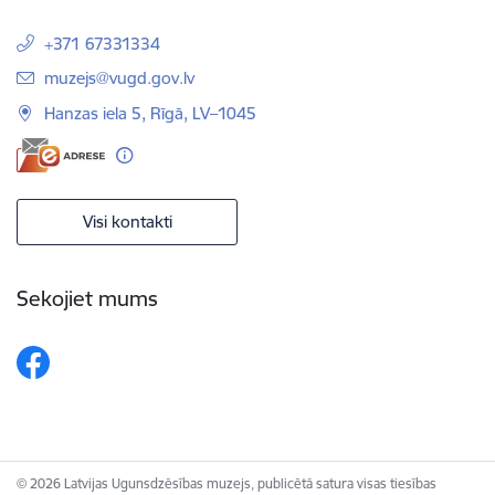
+371 67331334
E-pasts:
muzejs@vugd.gov.lv
Hanzas iela 5, Rīgā, LV–1045
Visi kontakti
Sekojiet mums
© 2026 Latvijas Ugunsdzēsības muzejs, publicētā satura visas tiesības