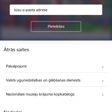
Kājene
Ātrās saites
Pakalpojumi
Valsts ugunsdzēsības un glābšanas dienests
Nacionālais muzeju krājuma kopkatalogs