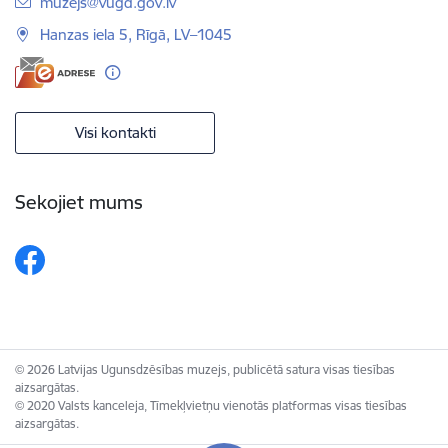
E-pasts:
muzejs@vugd.gov.lv
Hanzas iela 5, Rīgā, LV–1045
Visi kontakti
Sekojiet mums
© 2026 Latvijas Ugunsdzēsības muzejs, publicētā satura visas tiesības
aizsargātas.
© 2020 Valsts kanceleja, Tīmekļvietņu vienotās platformas visas tiesības
aizsargātas.