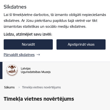
Pāriet uz lapas saturu
Sīkdatnes
Spied
lai meklētu
Enter
Lai šī tīmekļvietne darbotos, tā izmanto obligāti nepieciešamās
sīkdatnes. Ar Jūsu piekrišanu papildus šajā vietnē var tikt
izmantotas statistikas un sociālo mediju sīkdatnes.
Lūdzu, atzīmējiet savu izvēli:
Noraidīt
Apstiprināt visas
Pārvaldīt sīkdatnes
Sākums
Tīmekļa vietnes novērtējums
Tīmekļa vietnes novērtējums