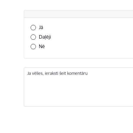
Vai šī informācija bija noderīga?
Jā
Daļēji
Nē
Ja vēlies, ieraksti šeit komentāru