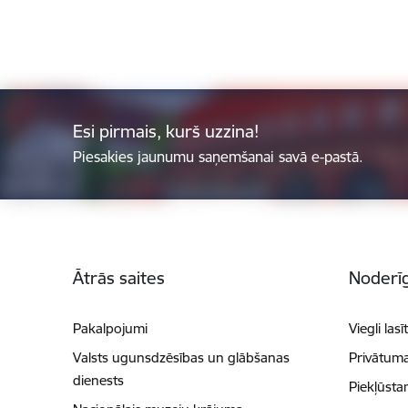
Esi pirmais, kurš uzzina!
Piesakies jaunumu saņemšanai savā e-pastā.
Kājene
Ātrās saites
Noderīg
Pakalpojumi
Viegli lasī
Valsts ugunsdzēsības un glābšanas
Privātuma
dienests
Piekļūsta