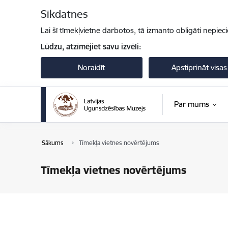
Pāriet uz lapas saturu
Sīkdatnes
Lai šī tīmekļvietne darbotos, tā izmanto obligāti nepiec
Lūdzu, atzīmējiet savu izvēli:
Noraidīt
Apstiprināt visas
Par mums
Sākums
Tīmekļa vietnes novērtējums
Tīmekļa vietnes novērtējums