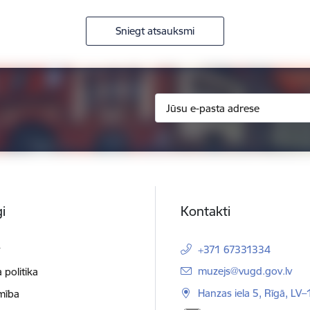
Sniegt atsauksmi
i
Kontakti
t
+371 67331334
E-pasts:
muzejs@vugd.gov.lv
 politika
Hanzas iela 5, Rīgā, LV
mība