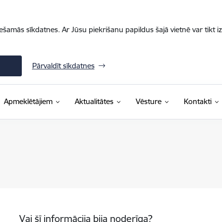
iešamās sīkdatnes. Ar Jūsu piekrišanu papildus šajā vietnē var tikt i
Pārvaldīt sīkdatnes
Apmeklētājiem
Aktualitātes
Vēsture
Kontakti
Vai šī informācija bija noderīga?