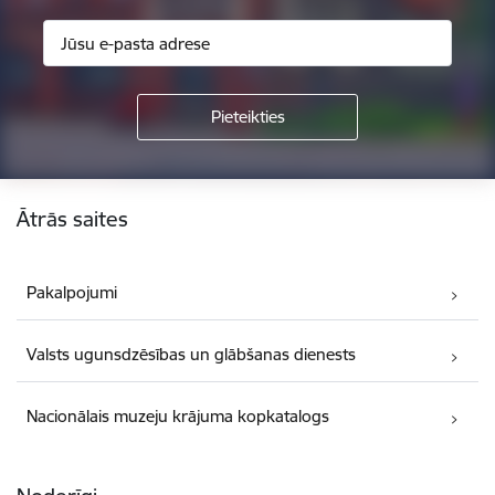
Kājene
Ātrās saites
Pakalpojumi
Valsts ugunsdzēsības un glābšanas dienests
Nacionālais muzeju krājuma kopkatalogs