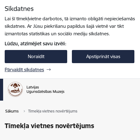
Pāriet uz lapas saturu
Sīkdatnes
Spied
lai meklētu
Enter
Lai šī tīmekļvietne darbotos, tā izmanto obligāti nepieciešamās
sīkdatnes. Ar Jūsu piekrišanu papildus šajā vietnē var tikt
izmantotas statistikas un sociālo mediju sīkdatnes.
Lūdzu, atzīmējiet savu izvēli:
Noraidīt
Apstiprināt visas
Pārvaldīt sīkdatnes
Sākums
Tīmekļa vietnes novērtējums
Tīmekļa vietnes novērtējums