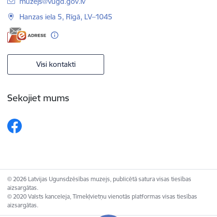
E-pasts:
muzejs@vugd.gov.lv
Hanzas iela 5, Rīgā, LV–1045
Visi kontakti
Sekojiet mums
© 2026 Latvijas Ugunsdzēsības muzejs, publicētā satura visas tiesības
aizsargātas.
© 2020 Valsts kanceleja, Tīmekļvietņu vienotās platformas visas tiesības
aizsargātas.