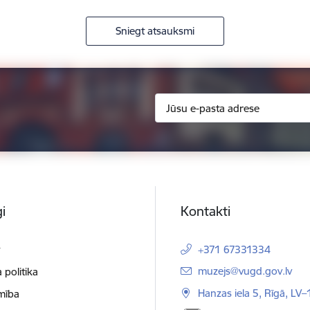
Sniegt atsauksmi
i
Kontakti
t
+371 67331334
E-pasts:
muzejs@vugd.gov.lv
 politika
Hanzas iela 5, Rīgā, LV
mība