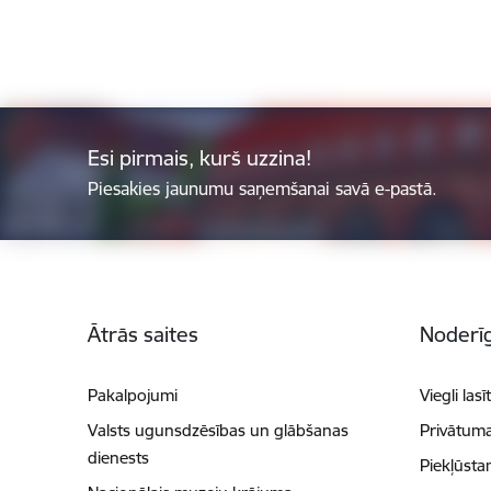
Esi pirmais, kurš uzzina!
Piesakies jaunumu saņemšanai savā e-pastā.
Kājene
Ātrās saites
Noderīg
Pakalpojumi
Viegli lasī
Valsts ugunsdzēsības un glābšanas
Privātuma
dienests
Piekļūsta