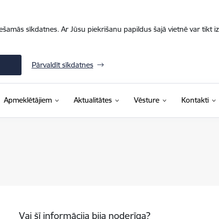
iešamās sīkdatnes. Ar Jūsu piekrišanu papildus šajā vietnē var tikt i
Pārvaldīt sīkdatnes
Apmeklētājiem
Aktualitātes
Vēsture
Kontakti
Vai šī informācija bija noderīga?