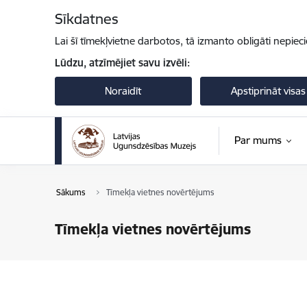
Pāriet uz lapas saturu
Sīkdatnes
Lai šī tīmekļvietne darbotos, tā izmanto obligāti nepiec
Lūdzu, atzīmējiet savu izvēli:
Noraidīt
Apstiprināt visas
Par mums
Sākums
Tīmekļa vietnes novērtējums
Tīmekļa vietnes novērtējums