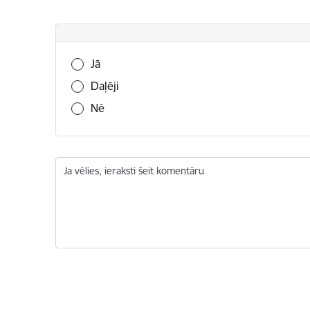
Vai šī informācija bija noderīga?
Jā
Daļēji
Nē
Ja vēlies, ieraksti šeit komentāru