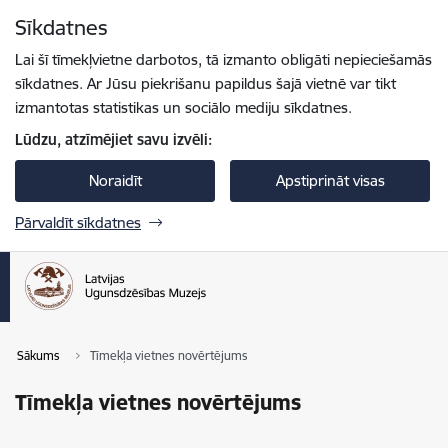
Pāriet uz lapas saturu
Sīkdatnes
Spied
lai meklētu
Enter
Lai šī tīmekļvietne darbotos, tā izmanto obligāti nepieciešamās
sīkdatnes. Ar Jūsu piekrišanu papildus šajā vietnē var tikt
izmantotas statistikas un sociālo mediju sīkdatnes.
Lūdzu, atzīmējiet savu izvēli:
Noraidīt
Apstiprināt visas
Pārvaldīt sīkdatnes
Sākums
Tīmekļa vietnes novērtējums
Tīmekļa vietnes novērtējums