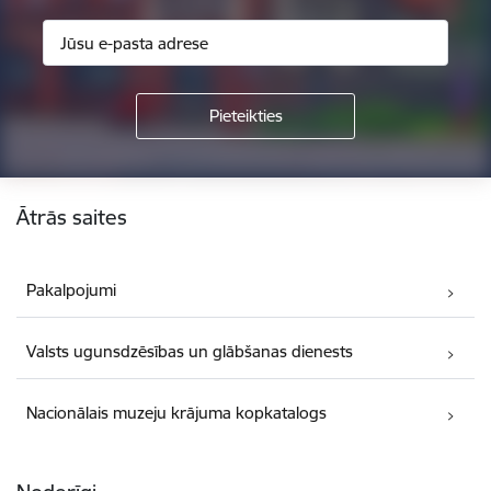
Kājene
Ātrās saites
Pakalpojumi
Valsts ugunsdzēsības un glābšanas dienests
Nacionālais muzeju krājuma kopkatalogs