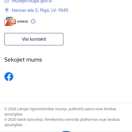
E-pasts:
muzejs@vugd.gov.lv
Hanzas iela 5, Rīgā, LV–1045
Visi kontakti
Sekojiet mums
© 2026 Latvijas Ugunsdzēsības muzejs, publicētā satura visas tiesības
aizsargātas.
© 2020 Valsts kanceleja, Tīmekļvietņu vienotās platformas visas tiesības
aizsargātas.