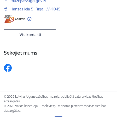
E-pasts:
muzejs@vugd.gov.lv
Hanzas iela 5, Rīgā, LV–1045
Visi kontakti
Sekojiet mums
© 2026 Latvijas Ugunsdzēsības muzejs, publicētā satura visas tiesības
aizsargātas.
© 2020 Valsts kanceleja, Tīmekļvietņu vienotās platformas visas tiesības
aizsargātas.