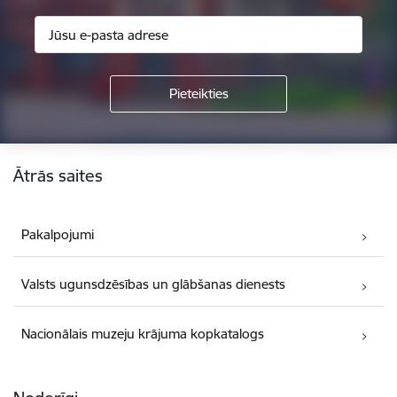
Kājene
Ātrās saites
Pakalpojumi
Valsts ugunsdzēsības un glābšanas dienests
Nacionālais muzeju krājuma kopkatalogs