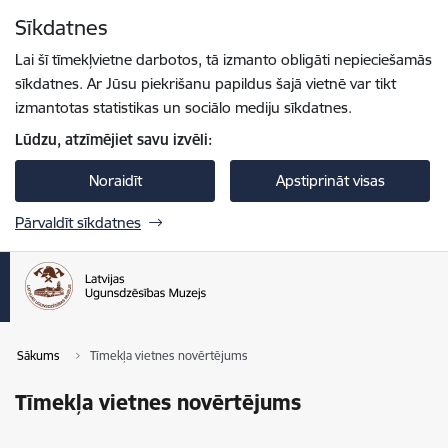
Pāriet uz lapas saturu
Sīkdatnes
Spied
lai meklētu
Enter
Lai šī tīmekļvietne darbotos, tā izmanto obligāti nepieciešamās
sīkdatnes. Ar Jūsu piekrišanu papildus šajā vietnē var tikt
izmantotas statistikas un sociālo mediju sīkdatnes.
Lūdzu, atzīmējiet savu izvēli:
Noraidīt
Apstiprināt visas
Pārvaldīt sīkdatnes
Sākums
Tīmekļa vietnes novērtējums
Tīmekļa vietnes novērtējums