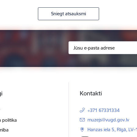
Sniegt atsauksmi
i
Kontakti
t
+371 67331334
E-pasts:
muzejs@vugd.gov.lv
 politika
Hanzas iela 5, Rīgā, LV
mība