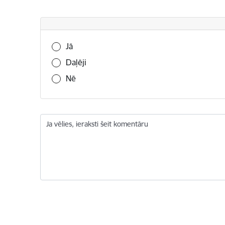
Vai šī informācija bija noderīga?
Jā
Daļēji
Nē
Ja vēlies, ieraksti šeit komentāru