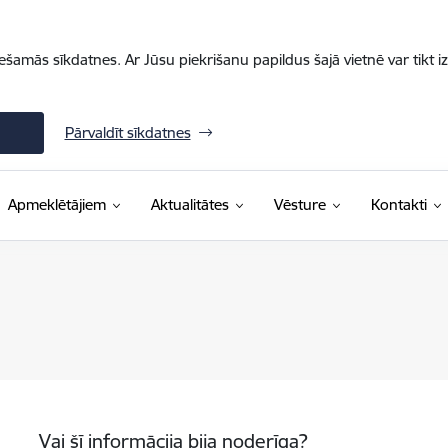
iešamās sīkdatnes. Ar Jūsu piekrišanu papildus šajā vietnē var tikt i
Pārvaldīt sīkdatnes
Apmeklētājiem
Aktualitātes
Vēsture
Kontakti
Vai šī informācija bija noderīga?