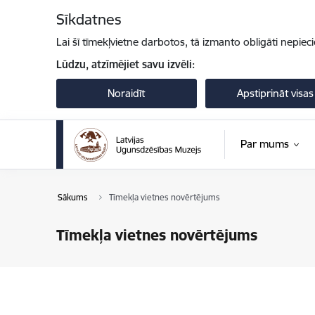
Pāriet uz lapas saturu
Sīkdatnes
Lai šī tīmekļvietne darbotos, tā izmanto obligāti nepiec
Lūdzu, atzīmējiet savu izvēli:
Noraidīt
Apstiprināt visas
Par mums
Sākums
Tīmekļa vietnes novērtējums
Tīmekļa vietnes novērtējums