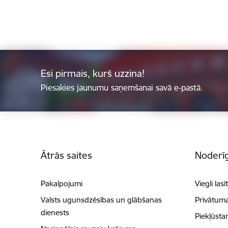
Esi pirmais, kurš uzzina!
Piesakies jaunumu saņemšanai savā e-pastā.
Kājene
Ātrās saites
Noderīg
Pakalpojumi
Viegli lasī
Valsts ugunsdzēsības un glābšanas
Privātuma
dienests
Piekļūsta