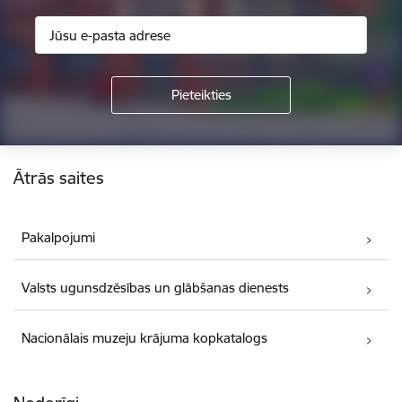
Kājene
Ātrās saites
Pakalpojumi
Valsts ugunsdzēsības un glābšanas dienests
Nacionālais muzeju krājuma kopkatalogs