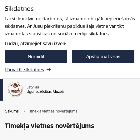
Pāriet uz lapas saturu
Sīkdatnes
Spied
lai meklētu
Enter
Lai šī tīmekļvietne darbotos, tā izmanto obligāti nepieciešamās
sīkdatnes. Ar Jūsu piekrišanu papildus šajā vietnē var tikt
izmantotas statistikas un sociālo mediju sīkdatnes.
Lūdzu, atzīmējiet savu izvēli:
Noraidīt
Apstiprināt visas
Pārvaldīt sīkdatnes
Sākums
Tīmekļa vietnes novērtējums
Tīmekļa vietnes novērtējums