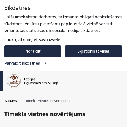
Pāriet uz lapas saturu
Sīkdatnes
Spied
lai meklētu
Enter
Lai šī tīmekļvietne darbotos, tā izmanto obligāti nepieciešamās
sīkdatnes. Ar Jūsu piekrišanu papildus šajā vietnē var tikt
izmantotas statistikas un sociālo mediju sīkdatnes.
Lūdzu, atzīmējiet savu izvēli:
Noraidīt
Apstiprināt visas
Pārvaldīt sīkdatnes
Sākums
Tīmekļa vietnes novērtējums
Tīmekļa vietnes novērtējums