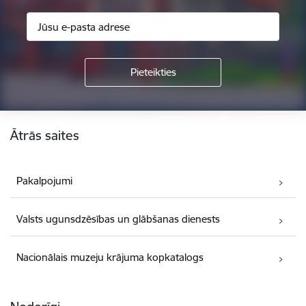
Kājene
Ātrās saites
Pakalpojumi
Valsts ugunsdzēsības un glābšanas dienests
Nacionālais muzeju krājuma kopkatalogs