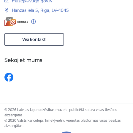
E-pasts:
muzejs@vugd.gov.lv
Hanzas iela 5, Rīgā, LV–1045
Visi kontakti
Sekojiet mums
© 2026 Latvijas Ugunsdzēsības muzejs, publicētā satura visas tiesības
aizsargātas.
© 2020 Valsts kanceleja, Tīmekļvietņu vienotās platformas visas tiesības
aizsargātas.