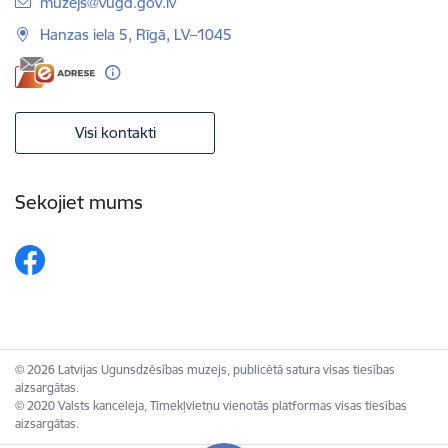
E-pasts:
muzejs@vugd.gov.lv
Hanzas iela 5, Rīgā, LV–1045
Visi kontakti
Sekojiet mums
© 2026 Latvijas Ugunsdzēsības muzejs, publicētā satura visas tiesības
aizsargātas.
© 2020 Valsts kanceleja, Tīmekļvietņu vienotās platformas visas tiesības
aizsargātas.