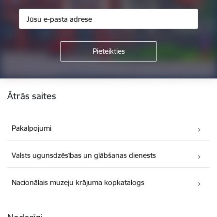
Kājene
Ātrās saites
Pakalpojumi
Valsts ugunsdzēsības un glābšanas dienests
Nacionālais muzeju krājuma kopkatalogs