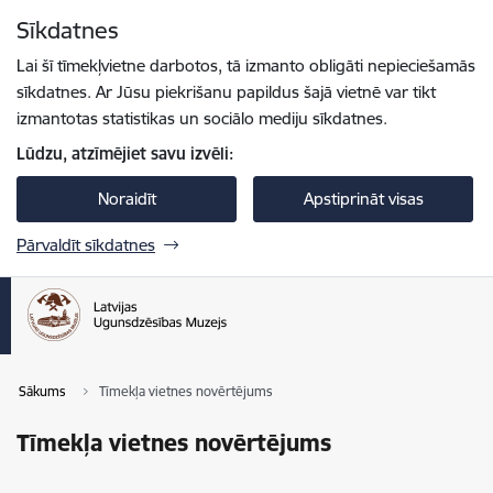
Pāriet uz lapas saturu
Sīkdatnes
Spied
lai meklētu
Enter
Lai šī tīmekļvietne darbotos, tā izmanto obligāti nepieciešamās
sīkdatnes. Ar Jūsu piekrišanu papildus šajā vietnē var tikt
izmantotas statistikas un sociālo mediju sīkdatnes.
Lūdzu, atzīmējiet savu izvēli:
Noraidīt
Apstiprināt visas
Pārvaldīt sīkdatnes
Sākums
Tīmekļa vietnes novērtējums
Tīmekļa vietnes novērtējums