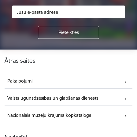
Kājene
Ātrās saites
Pakalpojumi
Valsts ugunsdzēsības un glābšanas dienests
Nacionālais muzeju krājuma kopkatalogs