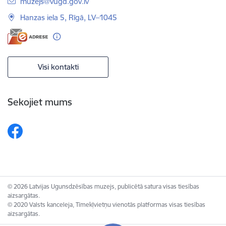
E-pasts:
muzejs@vugd.gov.lv
Hanzas iela 5, Rīgā, LV–1045
Visi kontakti
Sekojiet mums
© 2026 Latvijas Ugunsdzēsības muzejs, publicētā satura visas tiesības
aizsargātas.
© 2020 Valsts kanceleja, Tīmekļvietņu vienotās platformas visas tiesības
aizsargātas.