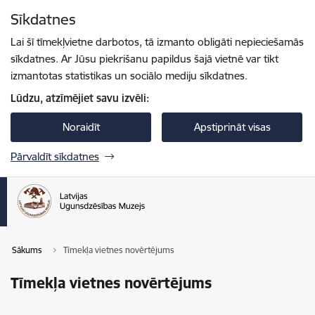
Pāriet uz lapas saturu
Sīkdatnes
Spied
lai meklētu
Enter
Lai šī tīmekļvietne darbotos, tā izmanto obligāti nepieciešamās
sīkdatnes. Ar Jūsu piekrišanu papildus šajā vietnē var tikt
izmantotas statistikas un sociālo mediju sīkdatnes.
Lūdzu, atzīmējiet savu izvēli:
Noraidīt
Apstiprināt visas
Pārvaldīt sīkdatnes
Sākums
Tīmekļa vietnes novērtējums
Tīmekļa vietnes novērtējums